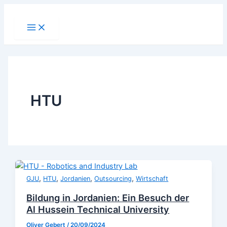
Zum
Inhalt
Main
Menu
springen
HTU
,
,
,
,
GJU
HTU
Jordanien
Outsourcing
Wirtschaft
Bildung in Jordanien: Ein Besuch der
Al Hussein Technical University
Oliver Gebert
/
20/09/2024