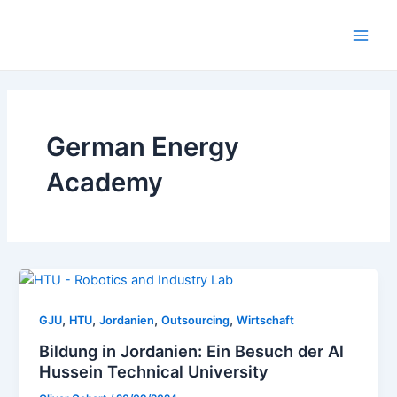
Zum
Inhalt
Main
springen
Men
German Energy
Academy
,
,
,
,
GJU
HTU
Jordanien
Outsourcing
Wirtschaft
Bildung in Jordanien: Ein Besuch der Al
Hussein Technical University